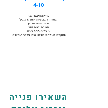
4-10
מוזיקה: אבנר קנר
תפאורה ותלבושות: אווה גרונוביץ'
בובות: מריה גורביץ'
תאורה: דניה זמר
ע. במאי: לובה רעים
שחקנים: מאשה שמוליאן, אילון פרבר, יאלי וויס.
השאירו פנייה