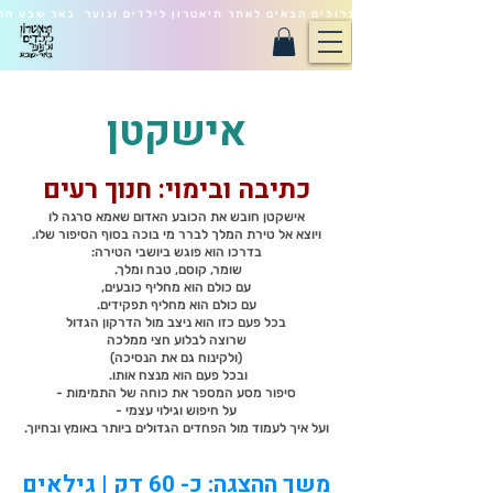
ברוכים הבאים לאתר תיאטרון לילדים ונוער באר שבע הח
אישקטן
כתיבה ובימוי: חנוך רעים
אישקטן חובש את הכובע האדום שאמא סרגה לו
ויוצא אל טירת המלך לברר מי בוכה בסוף הסיפור שלו.
בדרכו הוא פוגש ביושבי הטירה:
שומר, קוסם, טבח ומלך.
עם כולם הוא מחליף כובעים,
עם כולם הוא מחליף תפקידים.
בכל פעם כזו הוא ניצב מול הדרקון הגדול
שרוצה לבלוע חצי ממלכה
(ולקינוח גם את הנסיכה)
ובכל פעם הוא מנצח אותו.
סיפור מסע המספר את כוחה של התמימות -
על חיפוש וגילוי עצמי -
ועל איך לעמוד מול הפחדים הגדולים ביותר באומץ ובחיוך.
משך ההצגה: כ- 60 דק | גילאים