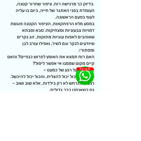
 בדיוק כך מרגישה רוח, ציפור שחרור קטנה, 
העומדת בפני האתגר של חייה, ביום בו עליה 
לעוף בפעם הראשונה.
במסע מלא הרפתקאות, הציפור הקטנה פוגשת 
דמויות צבעוניות ומצחיקות: סבא וסבתא 
שאוהבים לאפות עוגיות מתוקות, זוג נקרים 
שיודעים לנקר וגם לשיר, ואפילו עורב לבן 
ומסתורי.
האם רוח תמצא את האומץ לפרוש כנפיים? והאם 
קיים מקום שממנו אי אפשר ליפול?
תמיכה
זה סיפור על רגע של כמעט –
רגע שבו הכול יכול להצליח, והכול יכול להיכשל.
רגע שמתרחש לא רק בילדות, אלא שוב ושוב – 
גם כשאנחנו כבר גדולים.
ההצגה כוללת שירים מארכיון הצליל של 
הספרייה הלאומית, לצד שירים חדשים בלחנים 
מקוריים
הצגה זו לוקחת חלק בפסטיבל הצגות הילדים 
הבינלאומי 2025, בסימן ילדות ישראלית