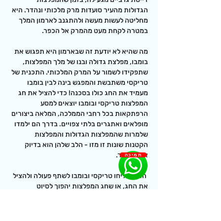
הגדולות מהעיר סועדות מרק מלכותי ונהדר. היא 
מחליטה לעשות מעשה ולהתגנב לארמון המלך 
במטרה לקחת מעט מהמרק אל הכפר.
מה שהיא לא יודעת זה שבארמון היא תפגוש את 
בומבו, מפלצת גדולה ובנו של מלך המפלצות, 
שתפקידו לשמור על המרק המלכותי. התכנית של 
טריקסי משתבשת והמפגש בינה לבין בומבו 
מעמיד את החג כולו בסכנה! כדי להציל את חג 
המפלצות טריקסי ובומבו יוצאים למסע 
הרפתקאות בכל רחבי הממלכה, המלאה ביצורים 
מופלאים ואתגרים בלתי צפויים. בדרך הם ילמדו 
שלמרות שהמפלצות הגדולות והמפלצות 
הקטנות שונות זו מזו - הלב שלהן הוא בדיוק 
אותו הדבר. 
תמיכה
 האם יצליחו טריקסי ובומבו לשתף פעולה ולהציל 
את החג, או שחג המפלצות יהפוך לסיוט 
מפלצתי?
הצגה מצחיקה, מרגשת ומלאת דמיון על שוויון, 