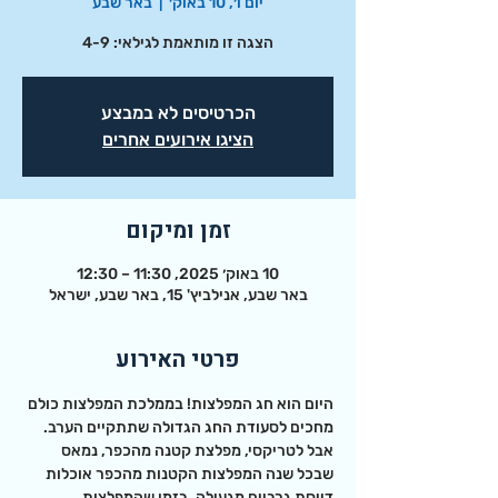
יום ו׳, 10 באוק׳
  |  
באר שבע
הצגה זו מותאמת לגילאי: 4-9
הכרטיסים לא במבצע
הציגו אירועים אחרים
זמן ומיקום
10 באוק׳ 2025, 11:30 – 12:30
באר שבע, אנילביץ' 15, באר שבע, ישראל
פרטי האירוע
היום הוא חג המפלצות! בממלכת המפלצות כולם 
מחכים לסעודת החג הגדולה שתתקיים הערב. 
אבל לטריקסי, מפלצת קטנה מהכפר, נמאס 
שבכל שנה המפלצות הקטנות מהכפר אוכלות 
דייסת גרביים מגעילה, בזמן שהמפלצות 